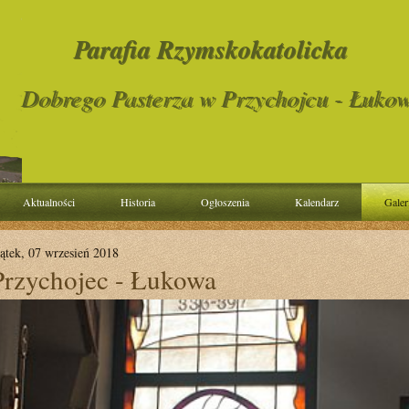
Parafia Rzymskokatolicka
Dobrego Pasterza w Przychojcu - Łukow
Aktualności
Historia
Ogłoszenia
Kalendarz
Galer
iątek, 07 wrzesień 2018
Przychojec - Łukowa