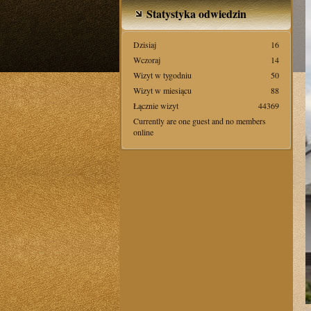
Statystyka odwiedzin
Dzisiaj
16
Wczoraj
14
Wizyt w tygodniu
50
Wizyt w miesiącu
88
Łącznie wizyt
44369
Currently are one guest and no members
online