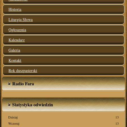
Historia
Liturgia Słowa
Ogłoszenia
Kalendarz
Galeria
Kontakt
Rok duszpasterski
Radio Fara
Statystyka odwiedzin
Dzisiaj
13
Wczoraj
13