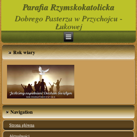
Parafia Rzymskokatolicka
Dobrego Pasterza w Przychojcu -
Łukowej
Rok wiary
Navigation
Strona główna
Aktualności