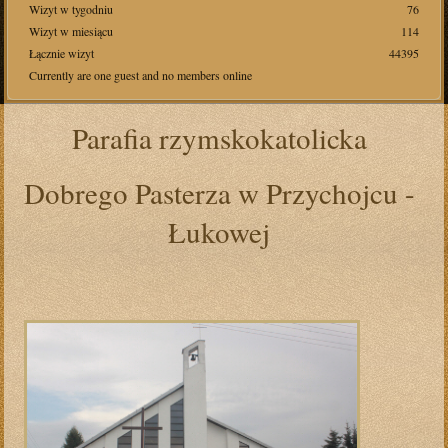
Wizyt w tygodniu
76
Wizyt w miesiącu
114
Łącznie wizyt
44395
Currently are one guest and no members online
Parafia rzymskokatolicka
Dobrego Pasterza w Przychojcu -
Łukowej