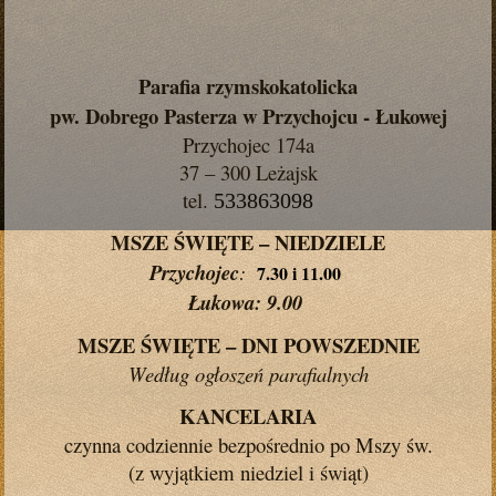
Parafia rzymskokatolicka
pw. Dobrego Pasterza w Przychojcu - Łukowej
Przychojec 174a
37 – 300 Leżajsk
tel.
533863098
MSZE ŚWIĘTE – NIEDZIELE
Przychojec
:
7.30 i 11.00
Łukowa: 9.00
MSZE ŚWIĘTE – DNI POWSZEDNIE
Według ogłoszeń parafialnych
KANCELARIA
czynna codziennie bezpośrednio po Mszy św.
(z wyjątkiem niedziel i świąt)