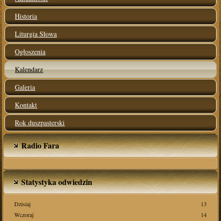
Historia
Liturgia Słowa
Ogłoszenia
Kalendarz
Galeria
Kontakt
Rok duszpasterski
Radio Fara
Statystyka odwiedzin
Dzisiaj
13
Wczoraj
14