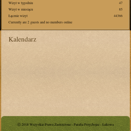
Wizyt w tygodniu
47
Wizyt w miesiącu
85
Łącznie wizyt
44366
Currently are 2 guests and no members online
Kalendarz
ⓒ 2018 Wszystkie Prawa Zastrzeżone - Parafia Przychojec - Łukowa