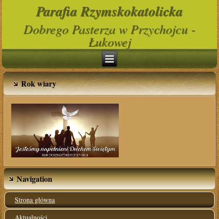
Parafia Rzymskokatolicka
Dobrego Pasterza w Przychojcu -
Łukowej
Rok wiary
Navigation
Strona główna
Aktualności