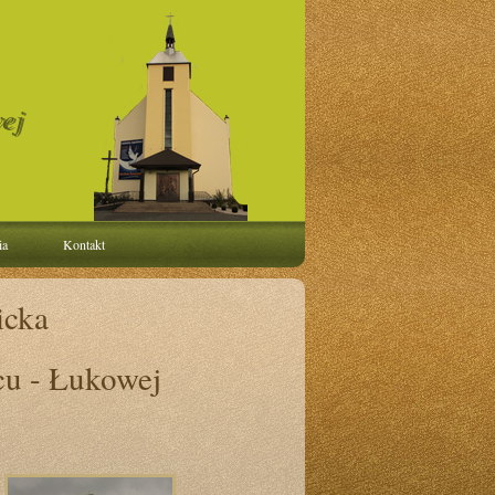
ej
ia
Kontakt
icka
cu - Łukowej