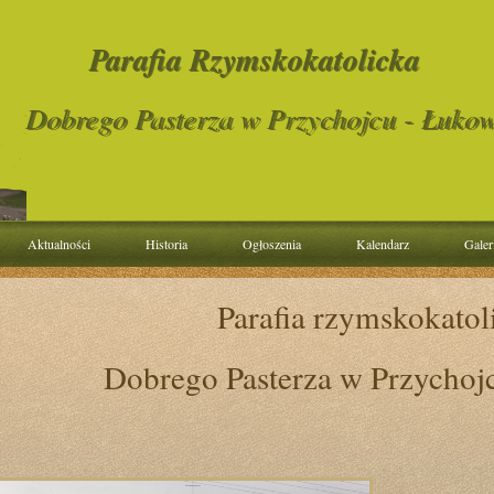
Parafia Rzymskokatolicka
Dobrego Pasterza w Przychojcu - Łukow
Aktualności
Historia
Ogłoszenia
Kalendarz
Galer
Parafia rzymskokatol
Dobrego Pasterza w Przychoj